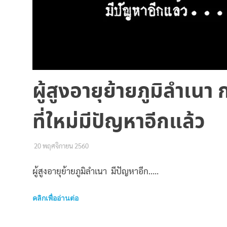
ผู้สูงอายุย้ายภูมิลำเนา ก
ที่ใหม่มีปัญหาอีกแล้ว
20 พฤศจิกายน 2560
เหน่ง พอชอ
พัฒนาชุมชน
ผู้สูงอายุย้ายภูมิลำเนา มีปัญหาอีก…..
คลิกเพื่ออ่านต่อ