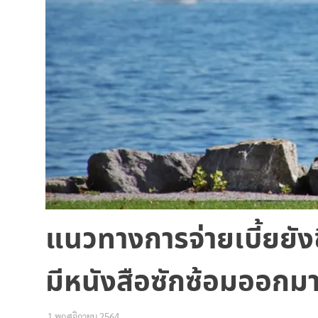
แนวทางการจ่ายเบี้ยยังช
มีหนังสือซักซ้อมออกม
1 พฤศจิกายน 2564
เหน่ง พอชอ
พัฒนาชุมชน