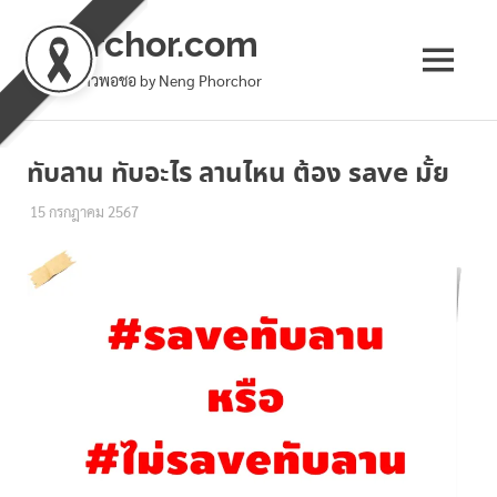
phorchor.com
MENU
ล้านเล่าชาวพอชอ by Neng Phorchor
Skip
to
ทับลาน ทับอะไร ลานไหน ต้อง save มั้ย
content
15 กรกฎาคม 2567
เหน่ง พอชอ
ทั่วไป