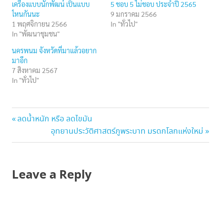
เครื่องแบบนักพัฒน์ เป็นแบบ
5 ชอบ 5 ไม่ชอบ ประจำปี 2565
ไหนกันนะ
9 มกราคม 2566
1 พฤศจิกายน 2566
In "ทั่วไป"
In "พัฒนาชุมชน"
นครพนม จังหวัดที่มาแล้วอยาก
มาอีก
7 สิงหาคม 2567
In "ทั่วไป"
ทับ
แนะแนว
Previous
ลดน้ำหนัก หรือ ลดไขมัน
ลาน
Post:
Next
อุทยานประวัติศาสตร์ภูพระบาท มรดกโลกแห่งใหม่
เรื่อง
Post:
Leave a Reply