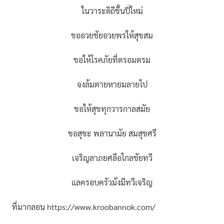
ในวาระดิถีขึ้นปี่ใหม่
ขออวยชัยอวยพรให้สุขสม
ขอให้โรคภัยที่ตรอมตรม
จงล้มตายหายมลายไป
ขอให้สุขทุกวารกาลสมัย
ขอสุขะ พลานามัย สมสุขศรี
เจริญลาภยศลือไกลชัยทวี
แลครอบครัวมั่งมีทวีเจริญ
ที่มากลอน https://www.kroobannok.com/