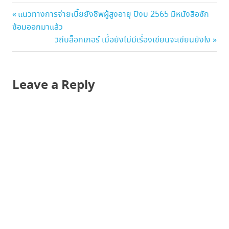
สวัสดี
แนะแนว
Previous
แนวทางการจ่ายเบี้ยยังชีพผู้สูงอายุ ปีงบ 2565 มีหนังสือซัก
ปีใหม่
Post:
ซ้อมออกมาแล้ว
2565
เรื่อง
Next
วิถีบล็อกเกอร์ เมื่อยังไม่มีเรื่องเขียนจะเขียนยังไง
Post:
Leave a Reply