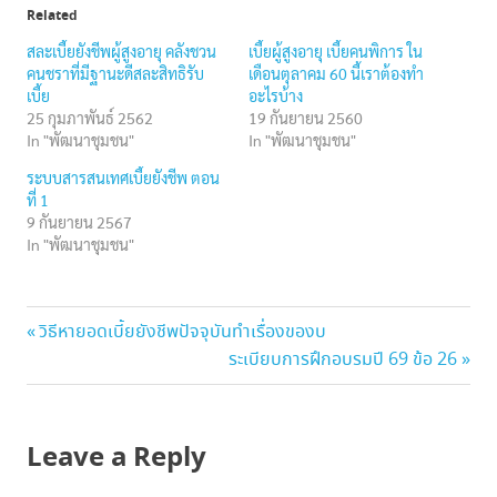
Related
สละเบี้ยยังชีพผู้สูงอายุ คลังชวน
เบี้ยผู้สูงอายุ เบี้ยคนพิการ ใน
คนชราที่มีฐานะดีสละสิทธิรับ
เดือนตุลาคม 60 นี้เราต้องทำ
เบี้ย
อะไรบ้าง
25 กุมภาพันธ์ 2562
19 กันยายน 2560
In "พัฒนาชุมชน"
In "พัฒนาชุมชน"
ระบบสารสนเทศเบี้ยยังชีพ ตอน
ที่ 1
9 กันยายน 2567
In "พัฒนาชุมชน"
เพลง
แนะแนว
Previous
วิธีหายอดเบี้ยยังชีพปัจจุบันทำเรื่องของบ
เบี้ย
Post:
Next
ระเบียบการฝึกอบรมปี 69 ข้อ 26
ยังชีพ
เรื่อง
Post:
Leave a Reply