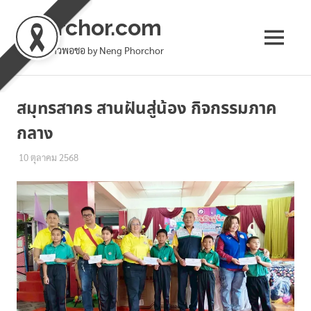
phorchor.com
MENU
ล้านเล่าชาวพอชอ by Neng Phorchor
Skip
to
สมุทรสาคร สานฝันสู่น้อง กิจกรรมภาค
content
กลาง
10 ตุลาคม 2568
เหน่ง พอชอ
ทั่วไป
,
พัฒนาชุมชน