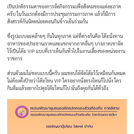
เป็นปกติธรรมดาของการจัดกิจกรรมเพื่อสังคมของแต่ละภาค
ครับ ในวันแรกต้องมีการประชุมกรรมการภาค แล้วก็มีการ
สังสรรค์กันนิดหน่อยตอนกินข้าวเย็นร่วมกัน
ซึ่งรูปแบบจะคล้ายๆ กันในทุกภาค แต่ที่ต่างกันคือ โต๊ะนั่งทาน
อาหารของประธานภาคและแขกจากภาคอื่นๆ บางภาคเขาจัด
ไว้เป็นโต๊ะ VIP แบบที่เราเห็นกันทั่วไปในงานเลี้ยงของหน่วยงาน
ราชการ
ส่วนตัวผมไม่ชอบแบบนี้ครับ ผมชอบให้จัดโต๊ะไว้เหมือนกันหมด
ไม่ต้องตั้งป้ายว่าโต๊ะไหน VIP ใครอยากนั่งตรงไหนก็ไปนั่ง ใคร
กินอิ่มแล้วอยากไปคุยโต๊ะไหนก็ไป มันถึงคุยกันได้ทั่วถึง