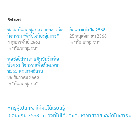
Related
ชมรมพัฒนาชุมชน ภาคกลาง จัด
ฮักแพงแบ่งปัน 2568
กิจกรรม “พี่สุขใจน้องอุ่นกาย”
25 พฤศจิกายน 2568
4 กุมภาพันธ์ 2562
In "พัฒนาชุมชน"
In "พัฒนาชุมชน"
พอชออีสาน สานฝันปันรักเพื่อ
น้อง 61 กิจกรรมเพื่อสังคมจาก
ชมรม พช.ภาคอีสาน
25 ธันวาคม 2560
In "พัฒนาชุมชน"
ชมรม
แนะแนว
Previous
ครูผู้เปิดกะลาให้ผมได้เรียนรู้
พัฒนา
Next
Post:
ขอนแก่น 2568 : เมืองที่ไม่ได้มีดีแค่มหาวิทยาลัยและไดโนเสาร์
ชุมชน
เรื่อง
Post:
สมุทรสาคร
สานฝันสู่